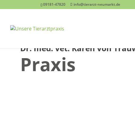
09181-47820
info@tierarzt-neumarkt.de
Dr. med. vet. Karen von Trau
Praxis