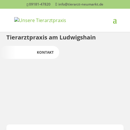
09181-47820
info@tierarzt-neumarkt.de
Dr. med. vet. Karen von Trauwitz
Tierarztpraxis am Ludwigshain
KONTAKT